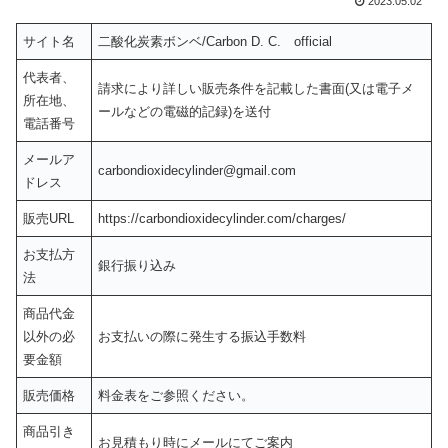
2023.05.02
サイト名
二酸化炭素ボンベ/Carbon D. C. official
代表者、
請求により詳しい販売条件を記載した書面(又は電子メ
所在地、
ールなどの電磁的記録)を送付
電話番号
メールア
carbondioxidecylinder@gmail.com
ドレス
販売URL
https://carbondioxidecylinder.com/charges/
お支払方
銀行振り込み
法
商品代金
以外の必
お支払いの際に発生する振込手数料
要金額
販売価格
料金表をご参照ください。
商品引き
お見積もり時にメールにてご案内